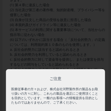
(1) 第４章に違反した場合
(2) 当社及び第三者の著作権、知的財産権、プライバシー等を
侵害した場合
(3) 自身が注文した商品の受領を故意に拒否した場合
(4) 本規約及びガイドライン等に違反した場合
(5) 本サービスの利用に関する重要事項について、当社からの
指示等に従わない場合
(6) 以下のいずれかに該当する場合（「反社会的勢力」の定義
については、利用規約第１０条のものを使用します。）
a. 反社会的勢力に該当すると認められるとき
b. 反社会的勢力を利用していると認められるとき
c. 反社会的勢力に対して資金等を提供し、または便宜を供与
するなどの関与をしていると認められるとき
d. 反社会的勢力と社会的に非難されるべき関係を有している
とき
ご注意
e. 自らまたは第三者を利用して暴力的な要求行為、法的な責
任を超えた不当な要求行為、脅迫的な言動、暴力および風説
の流布・偽計・威力を用いた信用棄損・業務妨害その他これ
医療従事者の方々および、株式会社河野製作所の製品をお取
り扱いの方々に対し、これらの製品を適正にご使用頂くこと
らに準ずる行為に及んだとき
を目的としています。一般のお客様への情報提供を目的とし
(7) その他、当社が会員として不適切と判断した場合
たものではありませんので、ご了承ください。
前条第３項から第６項の規定は、会員資格のはく奪の処分を
受けた会員に対する措置等にも適用されるものとします。