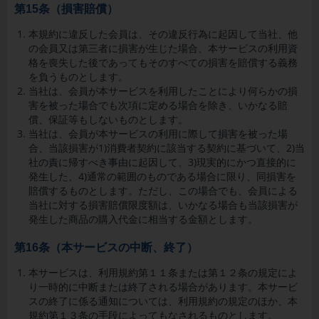
第15条（損害賠償）
本規約に違反した会員は、その違反行為に起因して当社、他
の会員又は第三者に損害が生じた場合、本サービスの利用資
格を喪失した後であってもそのすべての損害を賠償する義務
を負うものとします。
当社は、会員が本サービスを利用したことにより何らかの損
害を被った場合でも次項に定める場合を除き、いかなる賠
償、保証等もしないものとします。
当社は、会員が本サービスの利用に際して損害を被った場
合、当該損害が
1)
消費者契約に該当する契約に基づいて、
2)
当
社の責に帰すべき事由に起因して、
3)
現実的にかつ直接的に
発生した、
4)
通常の範囲のものである場合に限り、同損害を
賠償するものとします。ただし、この場合でも、会員による
当社に対する損害賠償限度額は、いかなる場合も当該損害が
発生した商品の購入代金に相当する金額とします。
第16条（本サービスの中断、終了）
本サービスは、利用規約第１１条または第１２条の規定によ
り一時的に中断または終了される場合があります。本サービ
スの終了に係る通知については、利用規約の規定のほか、本
規約第１３条の手段によってもなされるものとします。