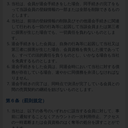
当社は、会員が退会手続きをした場合、同手続きの完了をも
って当該会員の登録情報の一部または全部を削除できるもの
とします。
当社は、前項の登録情報の削除及びその他退会手続きに関連
して行われる一切の行為等に起因して当該会員または第三者
に損害が生じた場合でも、一切責任を負わないものとしま
す。
退会手続きをした会員は、自身の行為等に起因して当社又は
第三者に損害が生じた場合、会員資格を喪失した後であって
も、すべての法的責任を負うものとし、いかなる場合も当社
を免責するものとします。
退会手続きをした会員は、同退会時において当社に対する債
務が存在している場合、速やかに同債務を弁済しなければな
りません。
退会手続きの完了は、同時点で決済が完了している会員との
間の売買契約の継続を妨げないものとします。
第６条（罰則規定）
当社は、以下の各号のいずれかに該当する会員に対して、事
前に通知することなくアカウントの一次利用停止、アクセス
の一時遮断または会員資格のはく奪等の処分を課すことがで
きます。