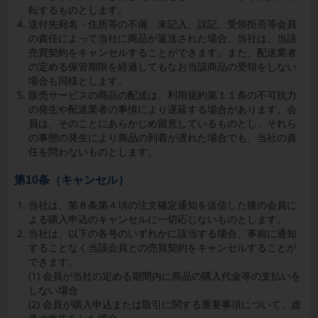
転するものとします。
送付先宛名・住所等の不備、未記入、誤記、受領拒否等会員
の責任によって当社に商品が返送された場合、当社は、当該
売買契約をキャンセルすることができます。また、配送業者
の定める保管期限を経過してもなお当該商品の受領をしない
場合も同様とします。
販売サービスの商品の配送は、利用規約第１１条の不可抗力
の発生や配送業者の事情により遅延する場合があります。会
員は、そのことにあらかじめ留意しているものとし、それら
の事態の発生により商品の到着が遅れた場合でも、当社の責
任を問わないものとします。
第10条（キャンセル）
当社は、第８条第４項の注文確定通知を送信した後の会員に
よる購入申込のキャンセルに一切応じないものとします。
当社は、以下の各号のいずれかに該当する場合、事前に通知
することなく当該会員との売買契約をキャンセルすることが
できます。
(1) 会員が当社の定める期間内に商品の購入代金等の支払いを
しない場合
(2) 会員が購入申込または取引に関する重要事項について、虚