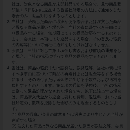
社は、対象となる商品が未開封品である場合で、且つ商品受
領後１５日以内に返品する旨当社所定の方法にて通知をした
場合のみ、返品対応をするものとします。
当社は、受領した商品に瑕疵がある場合または注文した商品
と異なる商品が届いた場合等、当社の責に帰すべき事由によ
り返品をする場合、無期限にてその返品対応をするものとし
ます。会員は、本項により返品をする場合、その旨及び瑕疵
の内容等について当社に通知をしなければなりません。
会員
は、当社に対して第１項但し書きおよび前項の通知をし
た場合、当社の指示に従って商品の返品をするものとしま
す。
当社は、商品の瑕疵または誤発注、誤発送等、当社の責に帰
すべき事由に基づいて商品の再送付または返金等をする場合
に限り、その送付または返金等に生じる手数料および送料を
負担するものとします。第２項の通知を受領後、当社の指示
に従って返品処理がなされた場合でも、以下に該当する場合
は、
商品購入代金から返金に要した費用、返送料、および当
社所定の手数料を控除した金額のみを返金するものとしま
す。
(1) 商品の瑕疵が会員の故意または過失により生じたと当社が
判断する場合
(2) 注文した商品と異なる商品が届いた原因が誤注文等、会員