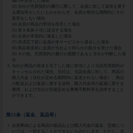
偽の申告をした場合
(3) 当社が売買契約の履行に際して、会員に対して返答を要す
る通知等をしたにもかかわらず、会員が相当な期間内にその
返答をしない場合
(4) 会員が商品の受領を拒否した場合
(5) 第９条第４項に該当する場合
(6) 会員が本規約に違反した場合
(7) 決済完了前に会員が本サービスから退会した場合
(8) 商品発送前に会員が当社より何らかの処分を受けた場合
(9) その他、売買契約の履行が困難であると当社が判断した場
合
当社が商品の発送を完了した後に前項により当該売買契約が
キャンセルされた場合、当社は、当該会員に対して、商品の
購入代金（当社が定める期間内に返送されない場合）、商品
の配送および返送に要する送料、購入代金等の返還に要する
費用、および当社が別途定める事務手数料等を請求すること
ができます。
第11条（返金、返品等）
会員
事由による商品の返品および購入代金の返金、交換につ
いては、一切することができないものとします。ただし、当