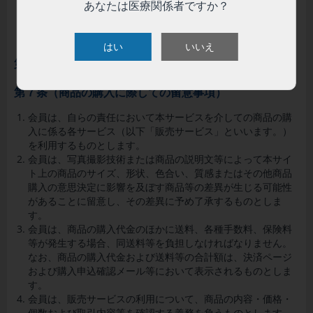
あなたは医療関係者ですか？
会員資格のはく奪の処分を受けた会員との間の売買契約は、
すでに発送を完了した商品に係るもの以外、すべてキャンセ
ルされるものとします。
はい
いいえ
第３章 販売サービス
第７条（商品の購入に際しての留意事項）
会員は、自らの責任において本サービスを介しての商品の購
入に係る各サービス（以下「販売サービス」といいます。）
を利用するものとします。
会員は、写真撮影技術または商品の説明文等によって本サイ
ト上の商品のサイズ、形状、色合い、質感またはその他商品
購入の意思決定に影響を及ぼす商品等の差異が生じる可能性
があることに留意し、その差異に予め了承するものとしま
す。
会員は、商品の購入代金のほかに送料、各種手数料、保険料
等が発生する場合、同送料等を負担しなければなりません。
なお、商品の購入代金および送料等の合計額は、決済ページ
および購入申込確認メール等において表示されるものとしま
す。
会員は、販売サービスの利用について、商品の内容・価格・
個数および取引内容等を確認する義務を負うものとします。