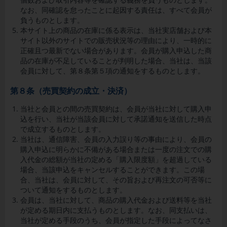
なお、同確認を怠ったことに起因する責任は、すべて会員が
負うものとします。
本サイト上の商品の在庫に係る表示は、当社実店舗および本
サイト以外のサイトでの販売状況等の理由により、一時的に
正確且つ最新でない場合があります。会員が購入申込した商
品の在庫が不足していることが判明した場合、当社は、当該
会員に対して、第８条第５項の通知をするものとします。
第８条（売買契約の成立・決済）
当社と会員との間の売買契約は、会員が当社に対して購入申
込を行い、当社が当該会員に対して承諾通知を送信した時点
で成立するものとします。
当社は、通信障害、会員の入力誤り等の事由により、会員の
購入申込に明らかに不備がある場合または一度の注文での購
入代金の総額が当社の定める「購入限度額」を超過している
場合、当該申込をキャンセルすることができます。この場
合、当社は、会員に対して、その旨および再注文の可否等に
ついて通知をするものとします。
会員は、当社に対して、商品の購入代金および送料等を当社
が定める期日内に支払うものとします。なお、同支払いは、
当社が定める手段のうち、会員が指定した手段によってなさ