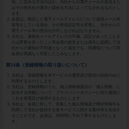
知」に定める方法のほか、
当社
からの電子メールの送信また
はその他
当社
が適当と認める方法によってなされるものとし
ます。
会員は、指定した電子メールアドレスについて迷惑メール対
策等をしている場合、その受信設定等を変更し、
当社
からの
電子メール等の受信を許可しなければなりません。
当社
は、連絡先メールアドレスの不備、誤記があったことま
たは変更を怠ったこと等会員の故意または過失に起因して
当
社
からの通知が不到達となった場合でも、同通知について同
会員が異議なく同意したとみなします。
第14条（登録情報の取り扱いについて）
当社は、登録情報を本サービスの運営及び提供の目的のみに
利用するものとします。
当社は、登録情報のうち、個人情報保護法の「個人情報」に
該当する情報について、プライバシーポリシーに則り適切に
これを管理及び使用するものとします。
当社は、会員に対して、収集した個人情報及び嗜好情報等を
利用して当社が提供する各サービスに関する案内等を送信す
ることができ、会員は、同利用に予め了承するものとしま
す。