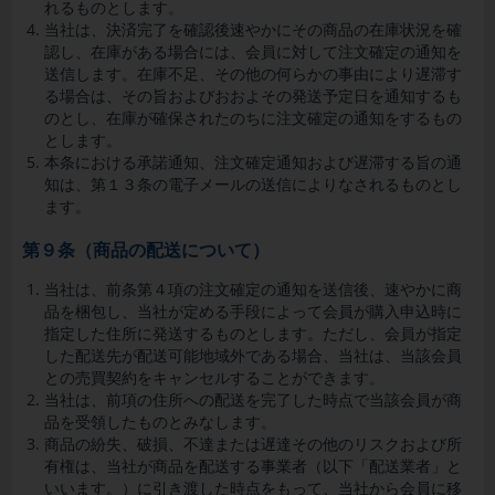
れるものとします。
当社は、決済完了を確認後速やかにその商品の在庫状況を確
認し、在庫がある場合には、会員に対して注文確定の通知を
送信します。在庫不足、その他の何らかの事由により遅滞す
る場合は、その旨およびおおよその発送予定日を通知するも
のとし、在庫が確保されたのちに注文確定の通知をするもの
とします。
本条における承諾通知、注文確定通知および遅滞する旨の通
知は、第１３条の電子メールの送信によりなされるものとし
ます。
第９条（商品の配送について）
当社は、前条第４項の注文確定の通知を送信後、速やかに商
品を梱包し、当社が定める手段によって会員が購入申込時に
指定した住所に発送するものとします。ただし、会員が指定
した配送先が配送可能地域外である場合、当社は、当該会員
との売買契約をキャンセルすることができます。
当社は、前項の住所への配送を完了した時点で当該会員が商
品を受領したものとみなします。
商品の紛失、破損、不達または遅達その他のリスクおよび所
有権は、当社が商品を配送する事業者（以下「配送業者」と
いいます。）に引き渡した時点をもって、当社から会員に移