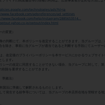
ェブサイトの閲覧履歴等の情報の利用は、広告事業者が定める方法によ
｡
policies.google.com/technologies/ads?hl=ja
://www.facebook.com/adpreferences/ad_settings
://www.facebook.com/help/instagram/2885653514...
toptout.yahoo.co.jp/optout/index.html
ーの変更）
、自身の判断にて、本ポリシーを改定することができます。当グループは
合を除き、事前に当グループが適当であると判断する手段にてユーザー
改定は、改定後のプライバシーポリシーを本サービスにかかるウェブサイ
とします｡
本ポリシーの改定に同意することができない場合、当グループに対して、
の削除を要求することができます｡
、準拠法）
日本国法に準拠して解釈されるものとします｡
関連して発生する紛争等については、当グループの本店所在地を管轄する