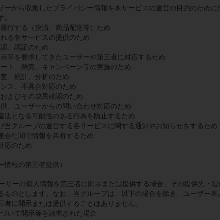
ザーから収集したプライバシー情報を本サービスの運営の目的のために
す｡
約を履行する（決済、商品配送等）ため
供される各サービスの提供のため
人確認、認証のため
報開示等を要求してきたユーザーや第三者に対応するため
ンケート、懸賞、キャンペーン等の実施のため
グ調査、統計、分析のため
テナンス、不具合対応のため
配信およびその成果確認のため
の提供、ユーザーからの問い合わせ対応のため
たは違法となる可能性のある行為を防止するため
および当グループの運営する各サービスに関する通知やお知らせをするため
の関連会社間で情報を共有するため
の対応のため
ー情報の第三者提供）
、ユーザーの個人情報を第三者に開示または提供する場合、その提供先・
るものとします。なお、当グループは、以下の場合を除き、ユーザー本
三者に開示または提供することはありません。
に基づいて開示等を請求された場合