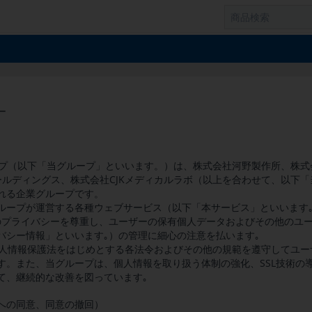
ー
ループ（以下「当グループ」といいます。）は、株式会社河野製作所、株
ホールディングス、株式会社CJKメディカルラボ（以上を合わせて、以下
れる企業グループです。
ループが運営する各種ウェブサービス（以下「本サービス」といいます
のプライバシーを尊重し、ユーザーの保有個人データおよびその他のユ
バシー情報」といいます｡）の管理に細心の注意を払います｡
、個人情報保護法をはじめとする各法令およびその他の規範を遵守してユ
す。また、当グループは、個人情報を取り扱う体制の強化、SSL技術の
て、継続的な改善を図っています｡
への同意、同意の撤回）