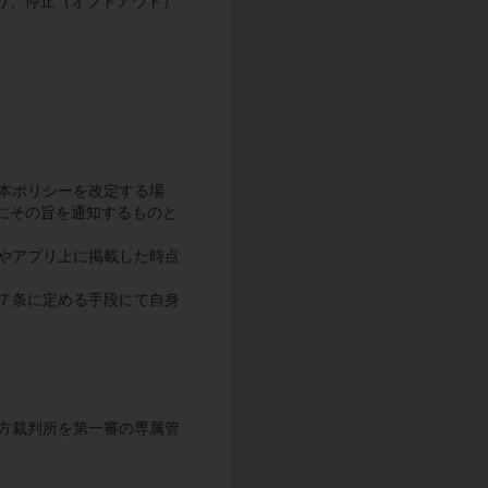
り、停止（オプトアウト）
、本ポリシーを改定する場
にその旨を通知するものと
トやアプリ上に掲載した時点
第７条に定める手段にて自身
地方裁判所を第一審の専属管