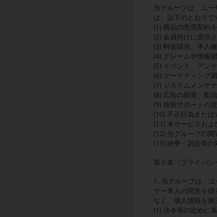
当グループは、ユー
は、以下のとおりで
(1) 商品の売買契
(2) 会員向けに提
(3) 料金請求、本
(4) クレームや情
(5) イベント、ア
(6) マーケティン
(7) システムメン
(8) 広告の開発、
(9) 技術サポート
(10) 不正行為ま
(11) 本サービス
(12) 当グループ
(13) 紛争・訴訟等
第５条（プライバシ
1. 当グループは
ザー本人の同意を得
なく、個人情報を第
(1) 法令等の定め