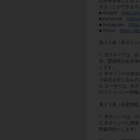
広告事業者によるウ
することができます
■ Google
https://
■ Facebook
https
■ Instagram
https
■ Yahoo
https://b
第１２条（本ポリシ
1. 当グループは
合、緊急性がある場
します｡
2. 本ポリシーの
で効力を生じるもの
3. ユーザーは、
のプライバシー情報
第１３条（合意管轄
1. 本ポリシーは、
2. 本ポリシーに
轄裁判所とします｡