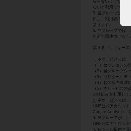
取らないような設定
ないと利用できない
5. 当グループは
供し、利用者の嗜好
参ります｡
6. 当グループで
無断で関連づけるこ
第９条（クッキー等
1. 本サービスでは、
（1）セッションの
（2）当グループウ
（3）行動ターゲテ
（4）お客様の興味
（5）本サービスの改
の仕組みを利用して
2. 本サービスで
LINE公式アカウン
Google Analyti
3. 当グループが
LINE公式アカウ
4. 各ツール提供