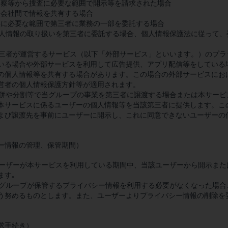
、警察等から捜査に必要な範囲で開示等を請求された場合
関連会社間で情報を共有する場合
提供に必要な範囲で第三者に業務の一部を委託する場合
、個人情報の取り扱いを第三者に委託する場合、個人情報保護法に従って
。
、第三者が運営するサービス（以下「外部サービス」といいます。）のプ
いる場合や外部サービスを利用して広告提供、アプリ配信等をしている
の個人情報等を共有する場合があります。この場合の外部サービスにお
営者の個人情報保護方針等が適用されます。
、合併や分割等で当グループの事業を第三者に譲渡する場合または本サー
本サービスに係るユーザーの個人情報等を当該第三者に提供します。こ
よび譲渡先を事前にユーザーに開示し、これに同意できないユーザーの
。
ー情報の管理、保管期間）
、ユーザーが本サービスを利用している期間中、当該ユーザーから開示ま
ます｡
、当グループが保管するプライバシー情報を利用する必要がなくなった場
う努めるものとします。また、ユーザーよりプライバシー情報の削除を
求手続き）