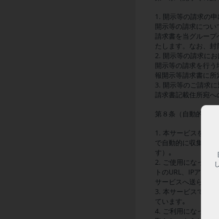
1. 開示等の請求の
開示等の請求につい
請求書を当グループ
たします。なお、封
2. 開示等の請求に
開示等の請求を行う
報開示等請求書に所
3. 開示等のご請求
請求書記載住所宛へ
第８条（自動的に収
1. 本サービスを
で自動的に収集され
す）｡
2. ご使用になっ
トのURL、IPア
サービスへ送られて
3. 本サービスで
ています｡
4. ご利用になっ