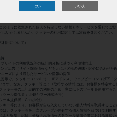
をすることが可能な場合もありますが、本サービスの特定のサービスに
はい
いいえ
場合があります｡
、本サービスを通じてこのような情報を収集することで、本サービスの利
に応じたカスタマイズ、統計分析による傾向把握などに活用し、サービ
は、このように収集された個人を特定しない情報と本サービスを通じてご
とはいたしませんが、クッキーの利用に関しては次条を参照ください｡
の利用について）
維持
ェブサイトの利用状況等の統計的分析に基づく利便性向上
ィング広告（サイト閲覧情報などを元にお客様の興味・関心に合わせた
やニーズにより適したサービスや情報の提供
善等で、クッキー（cookie）、IPアドレス、ウェブビーコン（以下「
います。なお、クッキー等により取得する情報には、お客様を特定する
は、クッキー等の上記目的での利用のため、主に以下のツールを使用するこ
ト（ツール提供者：LINEヤフー株式会社）
cs (ツール提供者：Google社)
、クッキー等により、お客様が自ら入力していない個人情報を取得するこ
ントでは、クッキー等を、当グループが保有する個人情報を紐づけて利用す
企業により収集、記録、分析される情報の各ツール提供企業における取扱