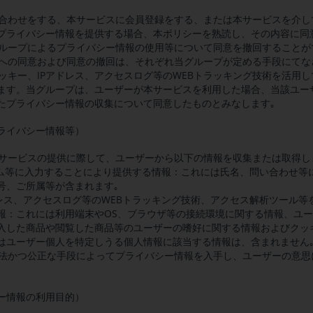
問い合わせをする、本サービスに会員登録をする、または本サービスを介
プライバシー情報を提供する場合、本ポリシーを熟読し、その内容に同
当グループによるプライバシー情報の使用等について同意を撤回することが
シーへの同意および同意の撤回は、それぞれ当グループが定める手段にてな
クッキー、IPアドレス、アクセスログ等のWEBトラッキング技術を活用
ます。当グループは、ユーザーが本サービスを利用した場合、当該ユー
たプライバシー情報の収集について同意したものとみなします｡
ライバシー情報等）
、本サービスの提供に際して、ユーザーから以下の情報を収集または取得し
ーム等に入力することにより提供する情報：これには氏名、問い合わせ等
号、ご所属等が含まれます｡
アドレス、アクセスログ等のWEBトラッキング技術、アクセス解析ツール
報：これには利用端末やOS、ブラウザ等の接続環境に関する情報、ユ
入した商品や閲覧した商品等のユーザーの嗜好に関する情報およびクッ
はユーザー個人を特定しうる個人情報に該当する情報は、含まれません
、適法かつ公正な手段によってプライバシー情報を入手し、ユーザーの意
ー情報の利用目的）