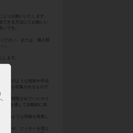
によりお願いいたします。
認できる方法にてお願いい
幸いです｡
ください。または、個人情
い｡
たします｡
ログ解析のような技術や手法
なくても収集されるもので
対
の直前に閲覧されていたサイ
へ
ラウザを通して自動的に本
ないこのような情報を収集し
せる場合や、クッキーを受け