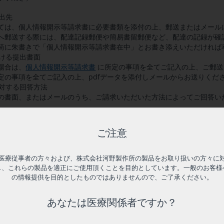
申出先
ては、個人情報開示等請求書に必要書類を添付の上、郵送またはメール
へ郵送する際には、配達記録郵便や簡易書留郵便など、配達の記録が確
筒に朱書きで「個人情報開示等請求書在中」とお書き添えいただければ
おける提出書面
場合は、
個人情報開示等請求書
に所定の事項を全てご記入の上、ご郵送
定の事項を全てご記入の上、pdfデータを添付しメールからお送りくださ
に対する回答方法
の書面、またはメールのうち、ご請求いただいた方法によってご回答い
集される情報について）
ご注意
ご利用になった場合、個人を特定しない一定の情報がクッキー、アクセス
ることがあります（これらの情報はサイト利用者が自ら提供しようとし
医療従事者の方々および、株式会社河野製作所の製品をお取り扱いの方々に
ているコンピュータのインターネットブラウザのバージョン、本サービス
し、これらの製品を適正にご使用頂くことを目的としています。一般のお客様
ドレス等の個人を特定しない情報は、ご使用になっているインターネットブ
の情報提供を目的としたものではありませんので、ご了承ください。
います｡
は、ご利用になっているコンピュータからクッキーを通じて個人を特定し
あなたは医療関係者ですか？
ているインターネットブラウザでは、クッキーが送られてきたことを知ら