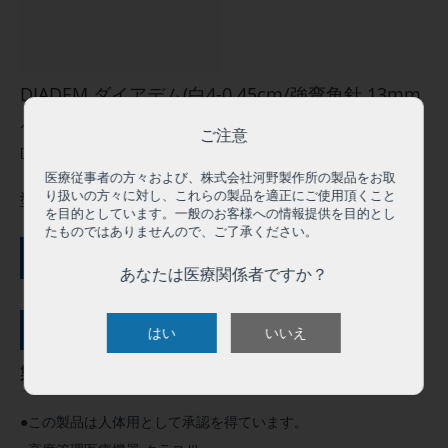
DIADEM ダイアデム(白4-0 45cm/強弯角針 13mm
片針) RH1340CN
ご注意
[ログインして価格を表示]
医療従事者の方々および、株式会社河野製作所の製品をお取
り扱いの方々に対し、これらの製品を適正にご使用頂くこと
型番:
RH1340CN
を目的としています。一般のお客様への情報提供を目的とし
たものではありませんので、ご了承ください。
ご購入にはログインが必要です
あなたは医療関係者ですか？
サンプル依頼（０円）
はい
いいえ
製品概要
●この製品は人体用として承認を得ています。