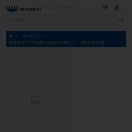
OFFICIAL ONLINE STORE
ホーム
/
縫合糸
/
ダイアデム
/
DIADEM ダイアデム(白4-0 45cm/強弯角針 13mm 片針) RH1340CN