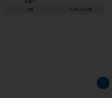
付属品
-
入数
1本/袋x20袋/箱