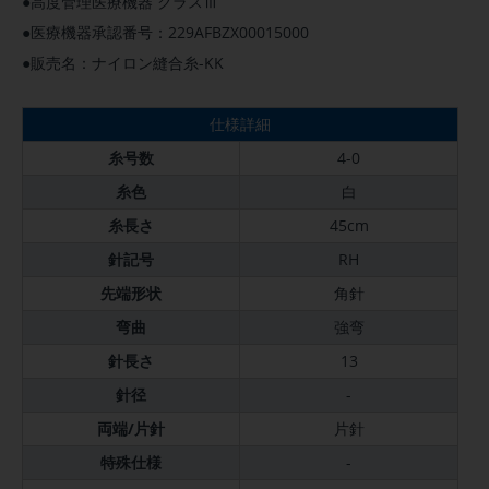
●高度管理医療機器 クラスⅢ
●医療機器承認番号：229AFBZX00015000
●販売名：ナイロン縫合糸-KK
仕様詳細
糸号数
4-0
糸色
白
糸長さ
45cm
針記号
RH
先端形状
角針
弯曲
強弯
針長さ
13
針径
-
両端/片針
片針
特殊仕様
-