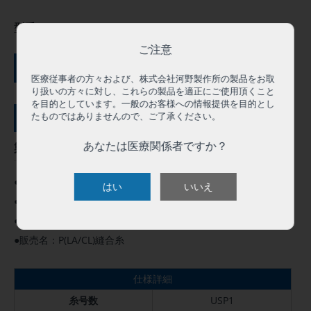
型番:
LG000L
ご注意
ご購入にはログインが必要です
医療従事者の方々および、株式会社河野製作所の製品をお取
り扱いの方々に対し、これらの製品を適正にご使用頂くこと
を目的としています。一般のお客様への情報提供を目的とし
たものではありませんので、ご了承ください。
サンプル依頼（０円）
あなたは医療関係者ですか？
製品概要
●この製品は人体用として承認を得ています。
はい
いいえ
●高度管理医療機器 クラスⅣ
●医療機器承認番号：22800BZX00095000
●販売名：P(LA/CL)縫合糸
仕様詳細
糸号数
USP1