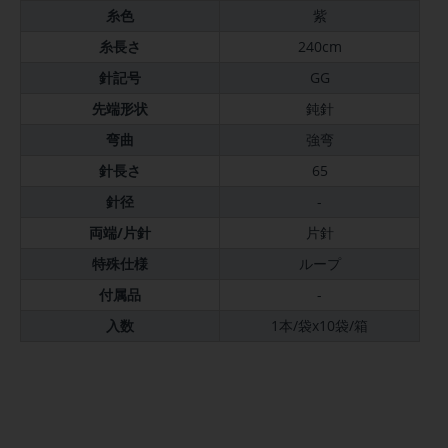
糸色
紫
糸長さ
240cm
針記号
GG
先端形状
鈍針
弯曲
強弯
針長さ
65
針径
-
両端/片針
片針
特殊仕様
ループ
付属品
-
入数
1本/袋x10袋/箱