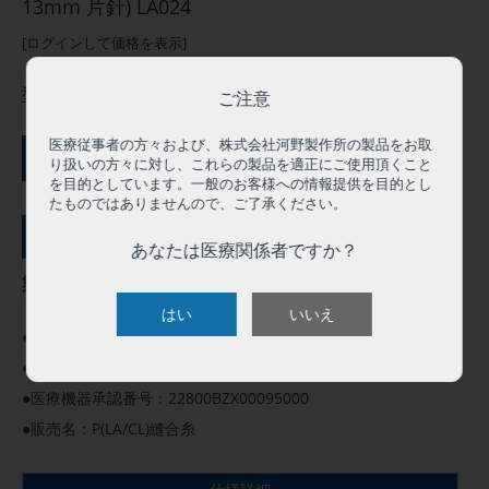
13mm 片針) LA024
[ログインして価格を表示]
型番:
LA024
ご注意
医療従事者の方々および、株式会社河野製作所の製品をお取
ご購入にはログインが必要です
り扱いの方々に対し、これらの製品を適正にご使用頂くこと
を目的としています。一般のお客様への情報提供を目的とし
たものではありませんので、ご了承ください。
サンプル依頼（０円）
あなたは医療関係者ですか？
製品概要
はい
いいえ
●この製品は人体用として承認を得ています。
●高度管理医療機器 クラスⅣ
●医療機器承認番号：22800BZX00095000
●販売名：P(LA/CL)縫合糸