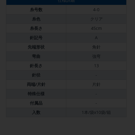
仕様詳細
糸号数
4-0
糸色
クリア
糸長さ
45cm
針記号
A
先端形状
角針
弯曲
強弯
針長さ
13
針径
-
両端/片針
片針
特殊仕様
-
付属品
-
入数
1本/袋x10袋/箱