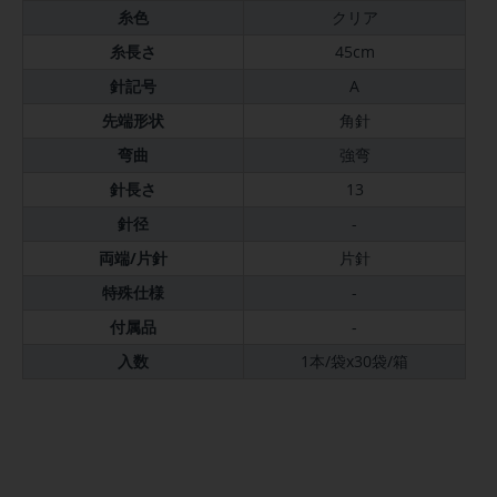
糸色
クリア
糸長さ
45cm
針記号
A
先端形状
角針
弯曲
強弯
針長さ
13
針径
-
両端/片針
片針
特殊仕様
-
付属品
-
入数
1本/袋x30袋/箱