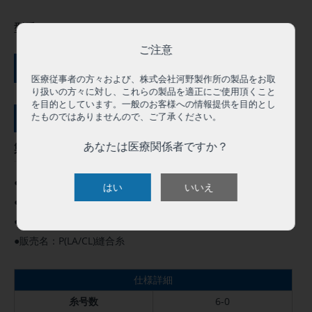
型番:
LA036
ご注意
ご購入にはログインが必要です
医療従事者の方々および、株式会社河野製作所の製品をお取
り扱いの方々に対し、これらの製品を適正にご使用頂くこと
を目的としています。一般のお客様への情報提供を目的とし
たものではありませんので、ご了承ください。
サンプル依頼（０円）
あなたは医療関係者ですか？
製品概要
●この製品は人体用として承認を得ています。
はい
いいえ
●高度管理医療機器 クラスⅣ
●医療機器承認番号：22800BZX00095000
●販売名：P(LA/CL)縫合糸
仕様詳細
糸号数
6-0