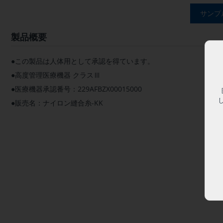
サンプ
製品概要
●この製品は人体用として承認を得ています。
●高度管理医療機器 クラスⅢ
●医療機器承認番号：229AFBZX00015000
●販売名：ナイロン縫合糸-KK