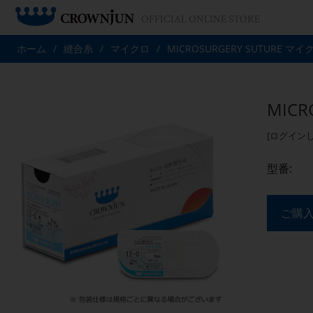
OFFICIAL ONLINE STORE
ホーム
/
縫合糸
/
マイクロ
/
MICROSURGERY SUTURE マイ
MICR
[ログイン
型番:
ご購