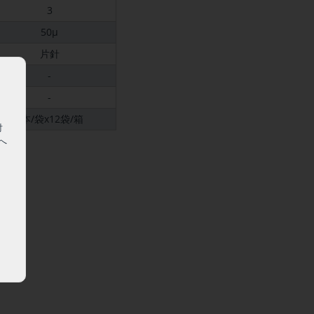
3
50μ
片針
-
-
1本/袋x12袋/箱
対
へ