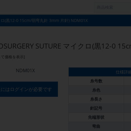
クロ(黒12-0 15cm/弱弯丸針 3mm 片針) NDM01X
OSURGERY SUTURE マイクロ(黒12-0 1
して価格を表示]
NDM01X
仕様詳
糸号数
入にはログインが必要です
糸色
糸長さ
針記号
先端形状
弯曲