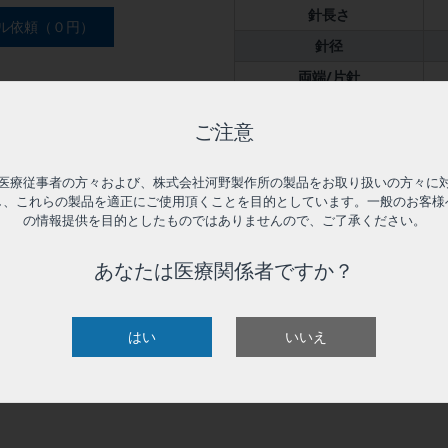
針長さ
ル依頼（０円）
針径
両端/片針
特殊仕様
ご注意
付属品
入数
医療従事者の方々および、株式会社河野製作所の製品をお取り扱いの方々に
し、これらの製品を適正にご使用頂くことを目的としています。一般のお客様
の情報提供を目的としたものではありませんので、ご了承ください。
あなたは医療関係者ですか？
はい
いいえ