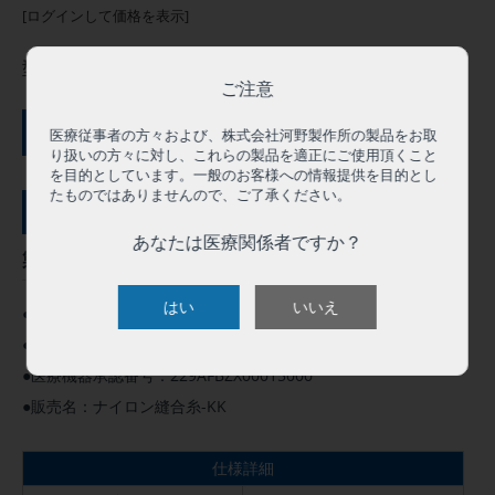
[ログインして価格を表示]
型番:
NSY00V
ご注意
ご購入にはログインが必要です
医療従事者の方々および、株式会社河野製作所の製品をお取
り扱いの方々に対し、これらの製品を適正にご使用頂くこと
を目的としています。一般のお客様への情報提供を目的とし
たものではありませんので、ご了承ください。
サンプル依頼（０円）
あなたは医療関係者ですか？
製品概要
はい
いいえ
●この製品は人体用として承認を得ています。
●高度管理医療機器 クラスⅢ
●医療機器承認番号：229AFBZX00015000
●販売名：ナイロン縫合糸-KK
仕様詳細