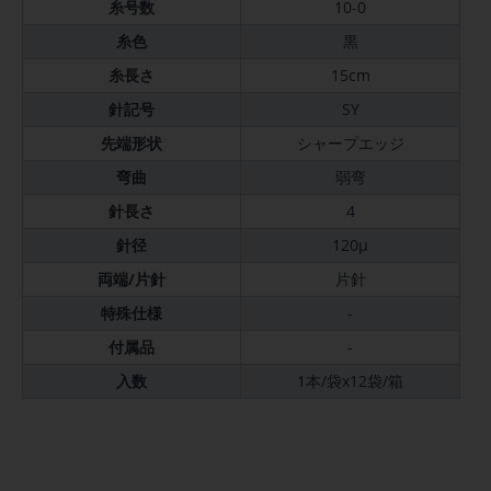
糸号数
10-0
糸色
黒
糸長さ
15cm
針記号
SY
先端形状
シャープエッジ
弯曲
弱弯
針長さ
4
針径
120μ
両端/片針
片針
特殊仕様
-
付属品
-
入数
1本/袋x12袋/箱