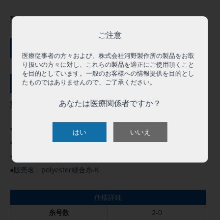
型番:
TCT002D
ご注意
ご購入にはログインが必要です
医療従事者の方々および、株式会社河野製作所の製品をお取
り扱いの方々に対し、これらの製品を適正にご使用頂くこと
を目的としています。一般のお客様への情報提供を目的とし
たものではありませんので、ご了承ください。
サンプル依頼（０円）
あなたは医療関係者ですか？
製品概要
●この製品は人体用として承認を得ています。
はい
いいえ
●高度管理医療機器 クラスⅢ
●医療機器承認番号：16100BZZ00938000
●販売名：polyester縫合糸-K
仕様詳細
糸号数
2-0