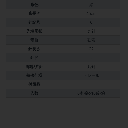
糸色
緑
糸長さ
45cm
針記号
C
先端形状
丸針
弯曲
強弯
針長さ
22
針径
-
両端/片針
片針
特殊仕様
トレール
付属品
-
入数
8本/袋x10袋/箱