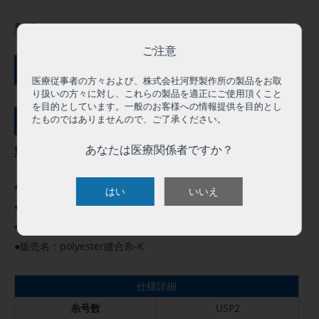
型番:
TP52BD
ご注意
ご購入にはログインが必要です
医療従事者の方々および、株式会社河野製作所の製品をお取
り扱いの方々に対し、これらの製品を適正にご使用頂くこと
を目的としています。一般のお客様への情報提供を目的とし
たものではありませんので、ご了承ください。
サンプル依頼（０円）
あなたは医療関係者ですか？
製品概要
●この製品は人体用として承認を得ています。
はい
いいえ
●高度管理医療機器 クラスⅢ
●医療機器承認番号：16100BZZ00938000
●販売名：polyester縫合糸-K
仕様詳細
糸号数
USP2