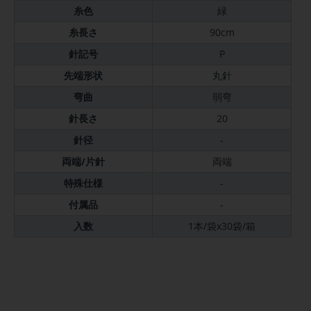
糸色
緑
糸長さ
90cm
針記号
P
先端形状
丸針
弯曲
弱弯
針長さ
20
針径
-
両端/片針
両端
特殊仕様
-
付属品
-
入数
1本/袋x30袋/箱