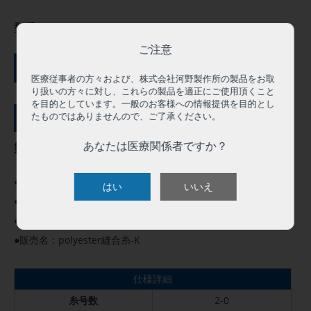
型番:
TR652D
ご注意
ご購入にはログインが必要です
医療従事者の方々および、株式会社河野製作所の製品をお取
り扱いの方々に対し、これらの製品を適正にご使用頂くこと
を目的としています。一般のお客様への情報提供を目的とし
たものではありませんので、ご了承ください。
サンプル依頼（０円）
あなたは医療関係者ですか？
製品概要
●この製品は人体用として承認を得ています。
はい
いいえ
●高度管理医療機器 クラスⅢ
●医療機器承認番号：16100BZZ00938000
●販売名：polyester縫合糸-K
仕様詳細
糸号数
2-0