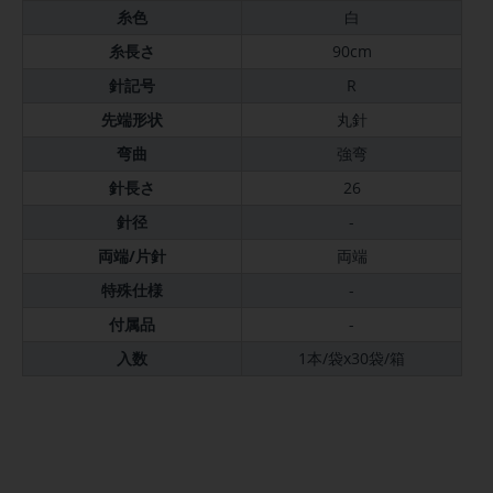
糸色
白
糸長さ
90cm
針記号
R
先端形状
丸針
弯曲
強弯
針長さ
26
針径
-
両端/片針
両端
特殊仕様
-
付属品
-
入数
1本/袋x30袋/箱