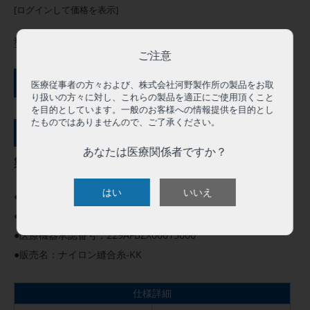
[ログインして価格を表示]
型番:
NDD002
ご注意
ご購入にはログインが必要です
医療従事者の方々および、株式会社河野製作所の製品をお取
り扱いの方々に対し、これらの製品を適正にご使用頂くこと
を目的としています。一般のお客様への情報提供を目的とし
たものではありませんので、ご了承ください。
サンプル依頼（０円）
あなたは医療関係者ですか？
製品概要
はい
いいえ
●この製品は人体用として承認を得ています。
●高度管理医療機器 クラスⅢ
●医療機器承認番号：229AFBZX00015000
●販売名：ナイロン縫合糸-KK
仕様詳細