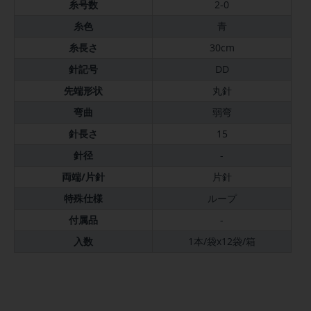
糸号数
2-0
糸色
青
糸長さ
30cm
針記号
DD
先端形状
丸針
弯曲
弱弯
針長さ
15
針径
-
両端/片針
片針
特殊仕様
ループ
付属品
-
入数
1本/袋x12袋/箱