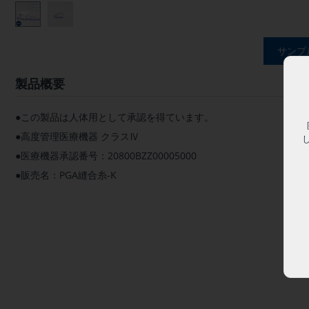
サンプ
製品概要
●この製品は人体用として承認を得ています。
●高度管理医療機器 クラスⅣ
●医療機器承認番号：20800BZZ00005000
●販売名：PGA縫合糸-K