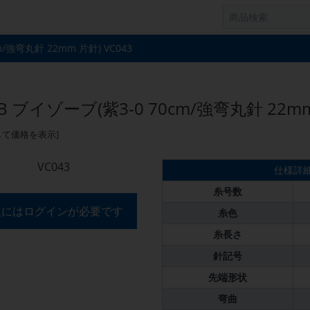
m/強弯丸針 22mm 片針) VC043
B ブイゾーブ(紫3-0 70cm/強弯丸針 22mm
して価格を表示]
VC043
仕様詳
糸号数
入にはログインが必要です
糸色
糸長さ
針記号
先端形状
弯曲