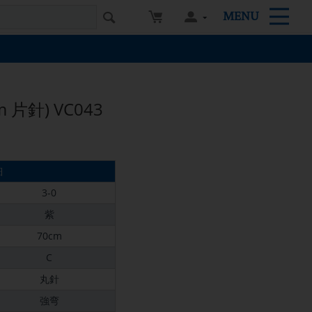
MENU
 片針) VC043
細
3-0
紫
70cm
C
丸針
強弯