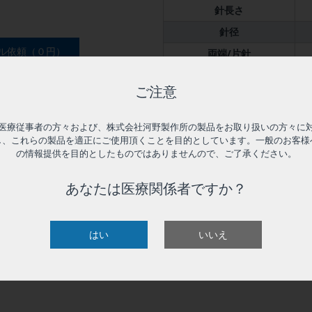
針長さ
針径
ル依頼（０円）
両端/片針
特殊仕様
ご注意
付属品
入数
医療従事者の方々および、株式会社河野製作所の製品をお取り扱いの方々に
し、これらの製品を適正にご使用頂くことを目的としています。一般のお客様
の情報提供を目的としたものではありませんので、ご了承ください。
あなたは医療関係者ですか？
はい
いいえ