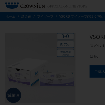
OFFICIAL ONLINE STORE
ホーム
/
縫合糸
/
ブイゾーブ
/
VSORB ブイゾーブ(紫3-0 70c
VSOR
[ログイン
型番:
ご購