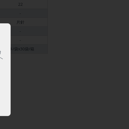
22
-
片針
-
-
1本/袋x30袋/箱
対
へ