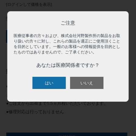
[ログインして価格を表示]
型番:
T-MNS2
ご注意
ご購入にはログインが必要です
医療従事者の方々および、株式会社河野製作所の製品をお取
り扱いの方々に対し、これらの製品を適正にご使用頂くこと
を目的としています。一般のお客様への情報提供を目的とし
たものではありませんので、ご了承ください。
あなたは医療関係者ですか？
製品概要
はい
いいえ
●本製品は練習用を想定した未滅菌製品です。医療機器ではあり
ません。医療行為には絶対に使用しないで下さい。
●ご注文から出荷まで1.5ヵ月程いただいております。
●修理対応は行っておりません