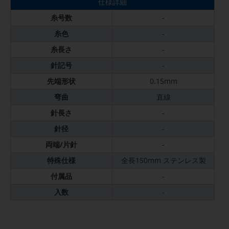
仕様詳細
糸号数
-
糸色
-
糸長さ
-
針記号
-
先端形状
0.15mm
弯曲
直線
針長さ
-
針径
-
両端/片針
-
特殊仕様
全長150mm ステンレス製
付属品
-
入数
-