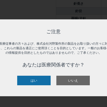
針長さ
針径
両端/片針
特殊仕様
全
せん。医療行為には絶対に使
ご注意
付属品
入数
医療従事者の方々および、株式会社河野製作所の製品をお取り扱いの方々に
し、これらの製品を適正にご使用頂くことを目的としています。一般のお客様
の情報提供を目的としたものではありませんので、ご了承ください。
あなたは医療関係者ですか？
はい
いいえ