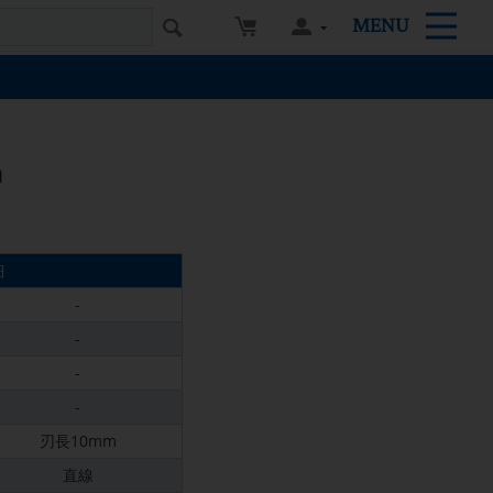
MENU
m
細
-
-
-
-
刃長10mm
直線