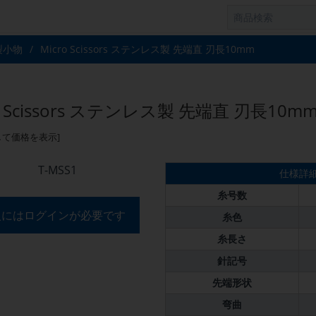
製小物
/
Micro Scissors ステンレス製 先端直 刃長10mm
o Scissors ステンレス製 先端直 刃長10m
して価格を表示]
T-MSS1
仕様詳
糸号数
入にはログインが必要です
糸色
糸長さ
針記号
先端形状
弯曲