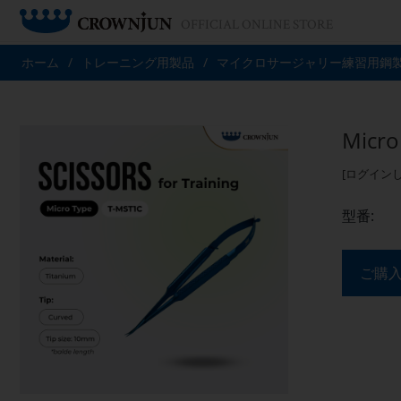
OFFICIAL ONLINE STORE
ホーム
/
トレーニング用製品
/
マイクロサージャリー練習用鋼
Micr
[ログイン
型番:
ご購