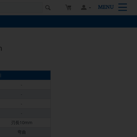
MENU
m
細
-
-
-
-
刃長10mm
弯曲