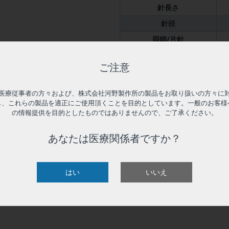
針長さ
針径
両端/片針
特殊仕様
せん。医療行為には絶対に使
ご注意
付属品
入数
医療従事者の方々および、株式会社河野製作所の製品をお取り扱いの方々に
し、これらの製品を適正にご使用頂くことを目的としています。一般のお客様
の情報提供を目的としたものではありませんので、ご了承ください。
あなたは医療関係者ですか？
はい
いいえ