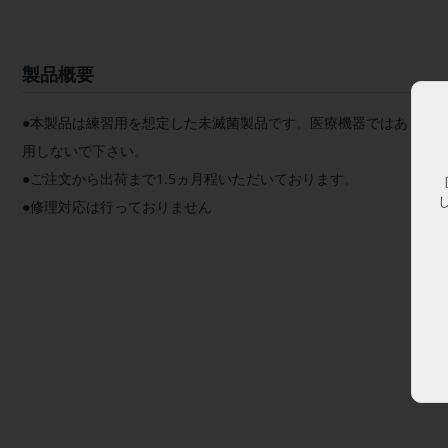
製品概要
●本製品は練習用を想定した未滅菌製品です。医療機器ではありま
用しないで下さい。
●ご注文から出荷まで1.5ヵ月程いただいております。
●修理対応は行っておりません