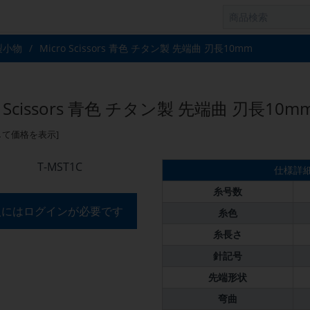
製小物
/
Micro Scissors 青色 チタン製 先端曲 刃長10mm
o Scissors 青色 チタン製 先端曲 刃長10m
して価格を表示]
T-MST1C
仕様詳
糸号数
入にはログインが必要です
糸色
糸長さ
針記号
先端形状
弯曲